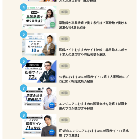
方と注意点を専門家が解説
転職
薬剤師が単発派遣で働く条件は？高時給で働ける
派遣会社4選を紹介
転職
医師バイトおすすめサイト比較！非常勤＆スポッ
ト求人の選び方や時給相場を解説
転職
40代におすすめの転職サイト12選！人事戦略のプ
ロに聞く転職成功の秘訣
転職
エンジニアにおすすめの派遣会社を厳選！就職支
援のプロが選び方を解説
転職
IT/Webエンジニアにおすすめの転職サイト11選比
較【プロ厳選】