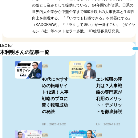
の落とし込みとして提供している。 24年間で外資系、日系の
世界的大企業から中堅企業まで600社以上の人事改革と生産性
向上を実現する。『「いつでも転職できる」を武器にする』
（KADOKAWA)、『「ラクして速い」が一番すごい』（ダイヤ
モンド社）等ベストセラー多数。HR総研客員研究員。
LECTor
本利明さんの記事一覧
転職
転職
40代におすす
エン転職の評
めの転職サイ
判は？人事戦
ト12選！人事
略の専門家が
戦略のプロに
利用のメリッ
聞く転職成功
ト・デメリッ
の秘訣
トを徹底解説
UP：2020-12-22
UP：2020-12-22
転職
転職