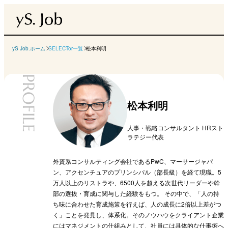
yS Job.ホーム
SELECTor一覧
松本利明
PROFILE
松本利明
人事・戦略コンサルタント HRスト
ラテジー代表
外資系コンサルティング会社であるPwC、マーサージャパ
ン、アクセンチュアのプリンシパル（部長級）を経て現職。5
万人以上のリストラや、6500人を超える次世代リーダーや幹
部の選抜・育成に関与した経験をもつ。 その中で、「人の持
ち味に合わせた育成施策を行えば、人の成長に2倍以上差がつ
く」ことを発見し、体系化。そのノウハウをクライアント企業
にはマネジメントの仕組みとして、社員には具体的な仕事術へ