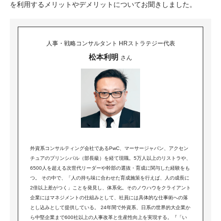
を利用するメリットやデメリットについてお聞きしました。
人事・戦略コンサルタント HRストラテジー代表
松本利明
さん
外資系コンサルティング会社であるPwC、マーサージャパン、アクセン
チュアのプリンシパル（部長級）を経て現職。5万人以上のリストラや、
6500人を超える次世代リーダーや幹部の選抜・育成に関与した経験をも
つ。 その中で、「人の持ち味に合わせた育成施策を行えば、人の成長に
2倍以上差がつく」ことを発見し、体系化。そのノウハウをクライアント
企業にはマネジメントの仕組みとして、社員には具体的な仕事術への落
とし込みとして提供している。 24年間で外資系、日系の世界的大企業か
ら中堅企業まで600社以上の人事改革と生産性向上を実現する。『「い