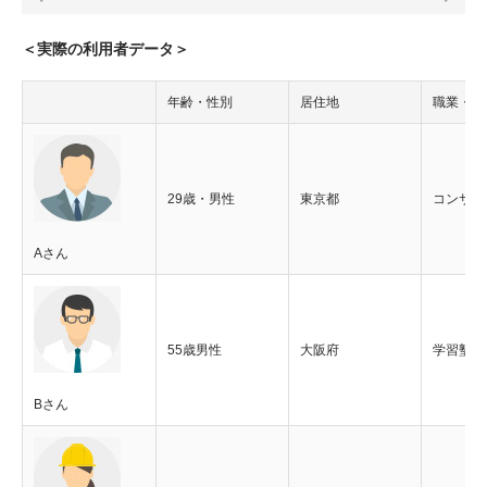
＜実際の利用者データ＞
年齢・性別
居住地
職業・職
29歳・男性
東京都
コンサル
Aさん
55歳男性
大阪府
学習塾・
Bさん