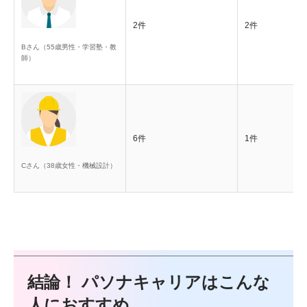
2件
2件
Bさん（55歳男性・学習塾・教
師）
6件
1件
Cさん（38歳女性・機械設計）
結論！ パソナキャリアはこんな
人におすすめ