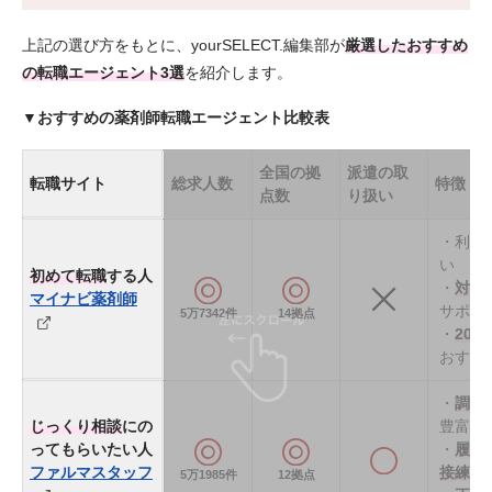
上記の選び方をもとに、yourSELECT.編集部が
厳選したおすすめ
の転職エージェント3選
を紹介します。
▼おすすめの薬剤師転職エージェント比較表
全国の拠
派遣の取
転職サイト
総求人数
特徴
点数
り扱い
・利用
い
初めて転職
する人
・
対面
マイナビ薬剤師
サポー
5万7342件
14拠点
・
20、
おすす
・
調剤
じっくり相談
にの
豊富
ってもらいたい人
・
履歴
ファルマスタッフ
接練習
5万1985件
12拠点