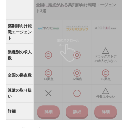
全国に拠点がある
薬剤師向け転職エージェン
派
ト3選
選
薬剤師向け転
職エージェン
ト
業種別の求人
ドラッグストア
数
の求人が少ない
全国の拠点数
14拠点
12拠点
10拠点
派遣の取り扱
い
件数は少ない
詳細
詳細
詳細
詳細