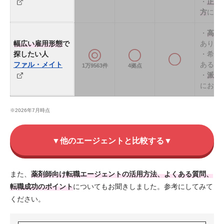
・
正社
方
にお
・
高時
幅広い雇用形態
で
あり
探したい人
・希少
ファル・メイト
ある
1万9563件
4拠点
・
派遣
におす
※2026年7月時点
▼他のエージェントと比較する▼
また、
薬剤師向け転職エージェントの活用方法、よくある質問、
転職成功のポイント
についてもお聞きしました。参考にしてみて
ください。