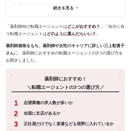
3
薬剤師の年代別転職成功のポイント
4
薬剤師キャリアのプロが語る！薬剤師向け転職エージ
ェントを利用するメリット・デメリット
「薬剤師向け転職エージェントは
どこがおすすめ？
」「自分に合
う転職エージェントは
どのように選んだらいい？
」
5
薬剤師向け転職エージェントの活用方法
薬剤師資格をもち、薬剤師や女性のキャリアに詳しい三上彰貴子
6
薬剤師向け転職エージェントを使わないとどうなる？
さん
に、薬剤師におすすめの転職エージェントの3つの選び方を
お聞きしました。
7
女性薬剤師がキャリアを考えるときに大事な3つのポイ
ント
薬剤師におすすめ！
8
薬剤師向け転職エージェントの登録～転職までの流れ
＼転職エージェントの3つの選び方／
9
薬剤師向け転職エージェントに関するよくある質問
志望業種の
求人数
が多いか
10
まとめ
全国に支店
があるか
正社員だけでなく
派遣なども視野
に入れているか