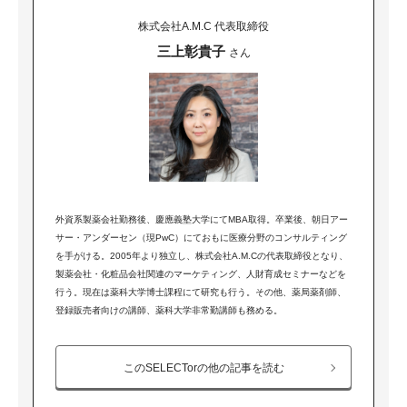
株式会社A.M.C 代表取締役
三上彰貴子
さん
外資系製薬会社勤務後、慶應義塾大学にてMBA取得。卒業後、朝日アー
サー・アンダーセン（現PwC）にておもに医療分野のコンサルティング
を手がける。2005年より独立し、株式会社A.M.Cの代表取締役となり、
製薬会社・化粧品会社関連のマーケティング、人財育成セミナーなどを
行う。現在は薬科大学博士課程にて研究も行う。その他、薬局薬剤師、
登録販売者向けの講師、薬科大学非常勤講師も務める。
このSELECTorの他の記事を読む