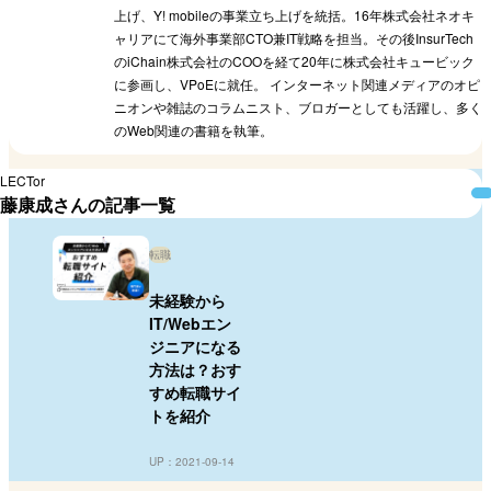
上げ、Y! mobileの事業立ち上げを統括。16年株式会社ネオキ
ャリアにて海外事業部CTO兼IT戦略を担当。その後InsurTech
のiChain株式会社のCOOを経て20年に株式会社キュービック
に参画し、VPoEに就任。 インターネット関連メディアのオピ
ニオンや雑誌のコラムニスト、ブロガーとしても活躍し、多く
のWeb関連の書籍を執筆。
LECTor
藤康成さんの記事一覧
転職
未経験から
IT/Webエン
ジニアになる
方法は？おす
すめ転職サイ
トを紹介
UP：2021-09-14