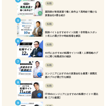
転職
薬剤師が単発派遣で働く条件は？高時給で働ける
派遣会社4選を紹介
転職
医師バイトおすすめサイト比較！非常勤＆スポッ
ト求人の選び方や時給相場を解説
転職
40代におすすめの転職サイト12選！人事戦略のプ
ロに聞く転職成功の秘訣
転職
エンジニアにおすすめの派遣会社を厳選！就職支
援のプロが選び方を解説
転職
IT/Webエンジニアにおすすめの転職サイト11選比
較【プロ厳選】